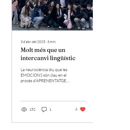
d’aprendre i...
3 d’abr. del 2025
∙
3
min
Molt més que un
intercanvi lingüístic
La neurociència diu que les
EMOCIONS són clau en el
procés d’APRENENTATGE.
Si estem tristos per algun
motiu o capficats per alguna
situació, ens serà més difícil
que el nostre cervell
consolidi els aprenentatges.
152
1
6
Però si aprenem en un
context tranquil, adequat,
amb vincles i confiança, la