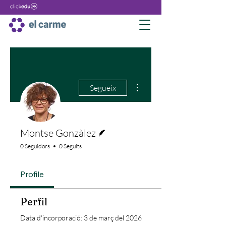
Més accions
Segueix
Escriptor
Montse Gonzàlez
0 Seguidors
0 Seguits
Profile
Perfil
Data d'incorporació: 3 de març del 2026