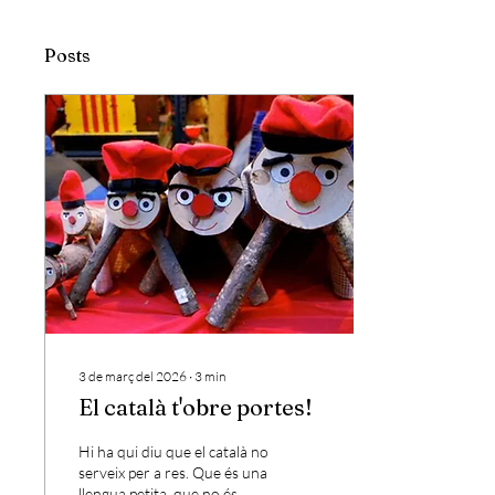
Posts
3 de març del 2026
∙
3
min
El català t'obre portes!
Hi ha qui diu que el català no
serveix per a res. Que és una
llengua petita, que no és