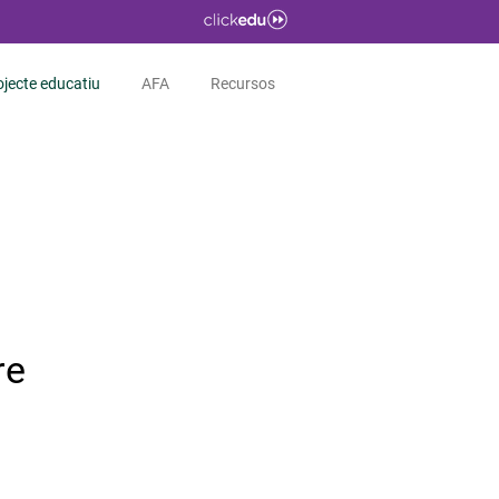
ojecte educatiu
AFA
Recursos
re