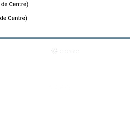
 de Centre)
 de Centre)
La història d'El Carme comença fa més de 85 anys. La
nostra pedagogia es fonamenta en els principis educatius
de Teresa Toda i Teresa Guasch.
Carrer Hostal de la Bordeta 11
·
25001 Lleida
·
973 20 11 81
Correu Electrònic:
col-elcarme-lleida@xtec.cat
© 2022 Col·legi el Carme Lleida |
Avís legal, política de privacitat i cookies