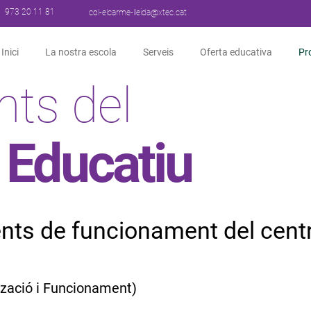
973 20 11 81
col-elcarme-lleida@xtec.cat
Inici
La nostra escola
Serveis
Oferta educativa
Pr
ts del
 Educatiu
nts de funcionament del cent
zació i Funcionament)