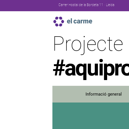
Carrer Hostal de la Bordeta 11 · Lleida
Projecte
#aquipro
Informació general