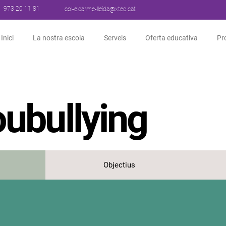
973 20 11 81
col-elcarme-lleida@xtec.cat
Inici
La nostra escola
Serveis
Oferta educativa
Pr
ubullying
Objectius