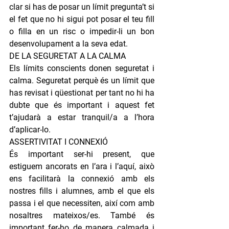
clar si has de posar un límit pregunta’t si 
el fet que no hi sigui pot posar el teu fill 
o filla en un risc o impedir-li un bon 
desenvolupament a la seva edat.  
DE LA SEGURETAT A LA CALMA
Els límits conscients donen seguretat i 
calma. Seguretat perquè és un límit que 
has revisat i qüestionat per tant no hi ha 
dubte que és important i aquest fet 
t’ajudarà a estar tranquil/a a l’hora 
d’aplicar-lo. 
ASSERTIVITAT I CONNEXIÓ
És important ser-hi present, que 
estiguem ancorats en l’ara i l’aquí, això 
ens facilitarà la connexió amb els 
nostres fills i alumnes, amb el que els 
passa i el que necessiten, així com amb 
nosaltres mateixos/es. També és 
important fer-ho de manera calmada i 