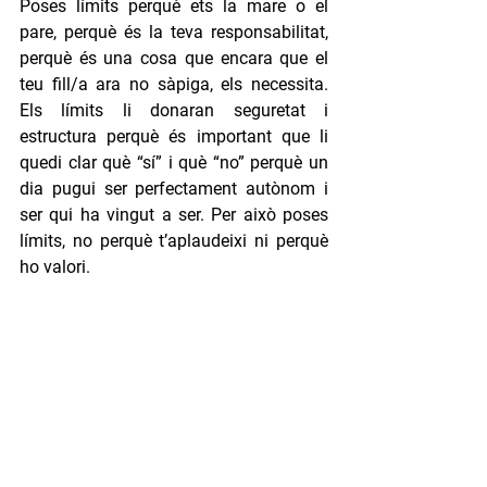
Poses límits perquè ets la mare o el 
pare, perquè és la teva responsabilitat, 
perquè és una cosa que encara que el 
teu fill/a ara no sàpiga, els necessita. 
Els límits li donaran seguretat i 
estructura perquè és important que li 
quedi clar què “sí” i què “no” perquè un 
dia pugui ser perfectament autònom i 
ser qui ha vingut a ser. Per això poses 
límits, no perquè t’aplaudeixi ni perquè 
ho valori. 
La Montalbà Pérez és mestre d’educació 
infantil i primària i forma part de l’Equip de 
Lideratge Estratègic de de l’escola. És una 
gran defensora de la criança respectuosa i, 