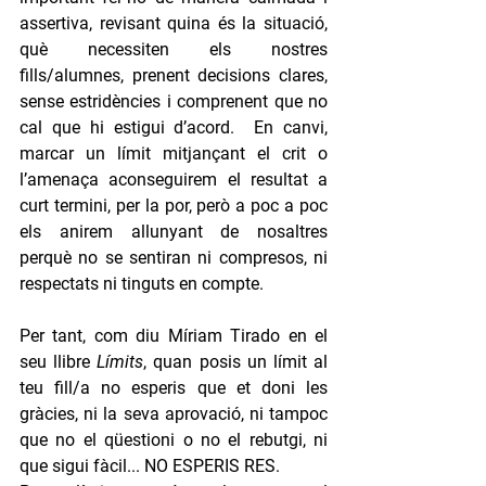
assertiva, revisant quina és la situació, 
què necessiten els nostres 
fills/alumnes, prenent decisions clares, 
sense estridències i comprenent que no 
cal que hi estigui d’acord.  En canvi, 
marcar un límit mitjançant el crit o 
l’amenaça aconseguirem el resultat a 
curt termini, per la por, però a poc a poc 
els anirem allunyant de nosaltres 
perquè no se sentiran ni compresos, ni 
respectats ni tinguts en compte.
Per tant, com diu Míriam Tirado en el 
seu llibre 
Límits
, quan posis un límit al 
teu fill/a no esperis que et doni les 
gràcies, ni la seva aprovació, ni tampoc 
que no el qüestioni o no el rebutgi, ni 
que sigui fàcil... NO ESPERIS RES.