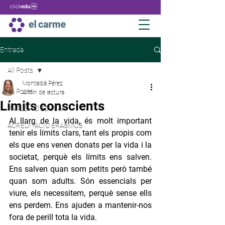
Entrada
All Posts
Montalbà Pérez
All Posts
4 min de lectura
Límits conscients
PARLEM D'EDUCAR
Al llarg de la vida, és molt important 
ACREDITACIÓ ERASMUS
tenir els límits clars, tant els propis com 
els que ens venen donats per la vida i la 
societat, perquè els límits ens salven. 
Ens salven quan som petits però també 
quan som adults. Són essencials per 
viure, els necessitem, perquè sense ells 
ens perdem. Ens ajuden a mantenir-nos 
fora de perill tota la vida.