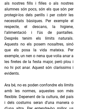
als nostres fills i filles o als nostres 
alumnes són pocs, són els que són per 
protegir-los dels perills i per cobrir les 
necessitats bàsiques. Per exemple el 
respecte, el descans, la higiene, 
l’alimentació i l’ús de pantalles.  
Després tenim els límits naturals. 
Aquests no els posem nosaltres, sinó 
que els posa la vida mateixa. Per 
exemple, un nen o nena que volia anar a 
les firetes de la festa major, però plou i 
no hi pot anar. Aquest són claríssims i 
evidents.
Ara bé, no es poden confondre els límits 
amb les normes, aquestes son més 
flexible. Depenent de la cultura, del país 
i dels costums seran d’una manera o 
d’una altra. Per entendre-ho millor, us 