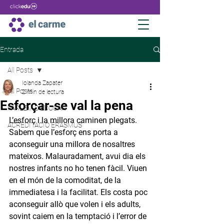
Entrada
All Posts
Iolanda Zapater
All Posts
2 min de lectura
Esforçar-se val la pena
PARLEM D'EDUCAR
L’esforç i la millora caminen plegats. 
ACREDITACIÓ ERASMUS
Sabem que l’esforç ens porta a 
aconseguir una millora de nosaltres 
mateixos. Malauradament, avui dia els 
nostres infants no ho tenen fàcil. Viuen 
en el món de la comoditat, de la 
immediatesa i la facilitat. Els costa poc 
aconseguir allò que volen i els adults, 
sovint caiem en la temptació i l’error de 