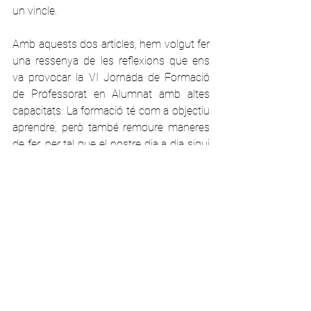
un vincle.
Amb aquests dos articles, hem volgut fer 
una ressenya de les reflexions que ens 
va provocar la VI Jornada de Formació 
de Professorat en Alumnat amb altes 
capacitats. La formació té com a objectiu 
aprendre, però també remoure maneres 
de fer, per tal que el nostre dia a dia sigui 
una mica millor, i junts puguem 
actualitzar la passió del nostre ofici.
La Judit Tarragó forma part del 
programa Talent a secundària i és 
membre de l’equip Erasmus, 
conjuntament amb la Núria Niubó i la 
Gemma Saladrigues. Aquest equip 
s’encarrega de gestionar la 
internacionalització del centre i de 