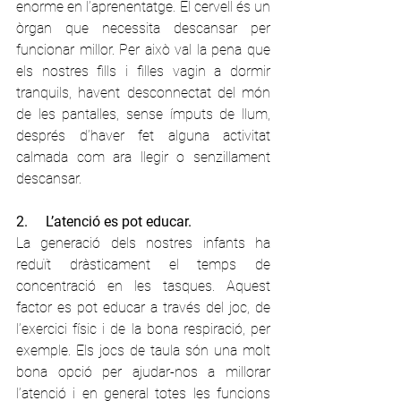
enorme en l’aprenentatge. El cervell és un 
òrgan que necessita descansar per 
funcionar millor. Per això val la pena que 
els nostres fills i filles vagin a dormir 
tranquils, havent desconnectat del món 
de les pantalles, sense ímputs de llum, 
després d’haver fet alguna activitat 
calmada com ara llegir o senzillament 
descansar.
2.     L’atenció es pot educar.
La generació dels nostres infants ha 
reduït dràsticament el temps de 
concentració en les tasques. Aquest 
factor es pot educar a través del joc, de 
l’exercici físic i de la bona respiració, per 
exemple. Els jocs de taula són una molt 
bona opció per ajudar-nos a millorar 
l’atenció i en general totes les funcions 