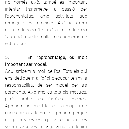
no només això: també és important 
intentar transmetre la passió per 
l’aprenentatge, amb activitats que 
remoguin les emocions. Així passarem 
d’una educació “teòrica” a una educació 
“viscuda”, que té molts més números de 
sobreviure.
5.     En l’aprenentatge, és molt 
important ser model.
Aquí arribem al moll de l’os. Tots els qui 
ens dediquem a l’ofici d’educar tenim la 
responsabilitat de ser model per als 
aprenents. Això implica tots els mestres, 
però també les famílies senceres. 
Aprenem per modelatge. I la majoria de 
coses de la vida no les aprenem perquè 
ningú ens les expliqui, sinó perquè les 
veiem viscudes en algú amb qui tenim 