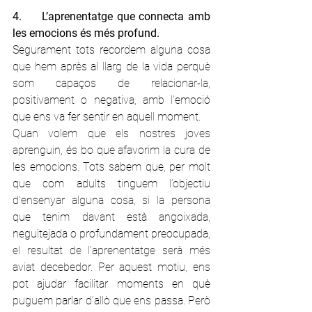
4.     L’aprenentatge que connecta amb 
les emocions és més profund.
Segurament tots recordem alguna cosa 
que hem après al llarg de la vida perquè 
som capaços de relacionar-la, 
positivament o negativa, amb l’emoció 
que ens va fer sentir en aquell moment.
Quan volem que els nostres joves 
aprenguin, és bo que afavorim la cura de 
les emocions. Tots sabem que, per molt 
que com adults tinguem l’objectiu 
d’ensenyar alguna cosa, si la persona 
que tenim davant està angoixada, 
neguitejada o profundament preocupada, 
el resultat de l’aprenentatge serà més 
aviat decebedor. Per aquest motiu, ens 
pot ajudar facilitar moments en què 
puguem parlar d’allò que ens passa. Però 