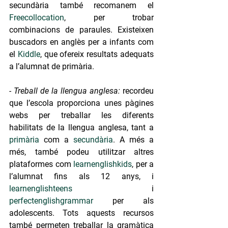
secundària també recomanem el 
Freecollocation
, per trobar 
combinacions de paraules. Existeixen 
buscadors en anglès per a infants com 
el 
Kiddle
, que ofereix resultats adequats 
a l’alumnat de primària.
- Treball de la llengua anglesa:
 recordeu 
que l’escola proporciona unes pàgines 
webs per treballar les diferents 
habilitats de la llengua anglesa, tant a 
primària
 com a 
secundària
. A més a 
més, també podeu utilitzar altres 
plataformes com 
learnenglishkids
, per a 
l’alumnat fins als 12 anys, i 
learnenglishteens
 i 
perfectenglishgrammar
 per als 
adolescents. Tots aquests recursos 
també permeten treballar la gramàtica 