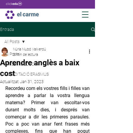
Entrada
All Posts
Núria Niubó Vallverdú
All Posts
3 min de lectura
Aprendre anglès a baix
PARLEM D'EDUCAR
cost
ACREDITACIÓ ERASMUS
Actualitzat:
Jan 31, 2023
Recordeu com els vostres fills i filles van 
aprendre a parlar la vostra llengua 
materna? Primer van escoltar-vos 
durant molts dies, i després van 
començar a dir les primeres paraules. 
Poc a poc van anar fent frases més 
complexes, fins que han pogut 