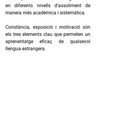
en diferents nivells d’assoliment de 
manera més acadèmica i sistemàtica.
Constància, exposició i motivació són 
els tres elements clau que permeten un 
aprenentatge eficaç de qualsevol 
llengua estrangera.
La 
Núria Niubó
 és professora de llengua 
anglesa a l'ESO. Coordina el departament de 
Llengües Estrangeres i el Batxillerat Dual. 
Forma part de l'equip Erasmus+ de l'escola i 
coordina activitats TALENT.
La 
Gemma Saladrigues
 és professora de 
llengua anglesa i francesa a l'ESO. És 
responsable de l'Àrea d'Innovació de l'Equip 
de Lideratge Estratègic de l'escola i forma 